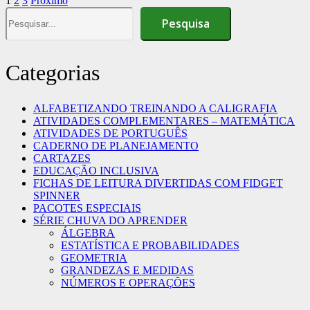
Paginação
1
2
3
Próximo
Pesquisa
Pesquisa
de
posts
Categorias
ALFABETIZANDO TREINANDO A CALIGRAFIA
ATIVIDADES COMPLEMENTARES – MATEMÁTICA
ATIVIDADES DE PORTUGUÊS
CADERNO DE PLANEJAMENTO
CARTAZES
EDUCAÇÃO INCLUSIVA
FICHAS DE LEITURA DIVERTIDAS COM FIDGET
SPINNER
PACOTES ESPECIAIS
SÉRIE CHUVA DO APRENDER
ÁLGEBRA
ESTATÍSTICA E PROBABILIDADES
GEOMETRIA
GRANDEZAS E MEDIDAS
NÚMEROS E OPERAÇÕES