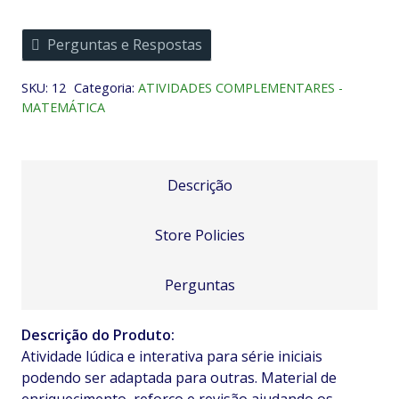
Matemática
Roleta
Perguntas e Respostas
da
Subtração,
SKU:
12
Categoria:
ATIVIDADES COMPLEMENTARES -
Multiplicação
MATEMÁTICA
e
Divisão
quantidade
Descrição
Store Policies
Perguntas
Descrição do Produto:
Atividade lúdica e interativa para série iniciais
podendo ser adaptada para outras. Material de