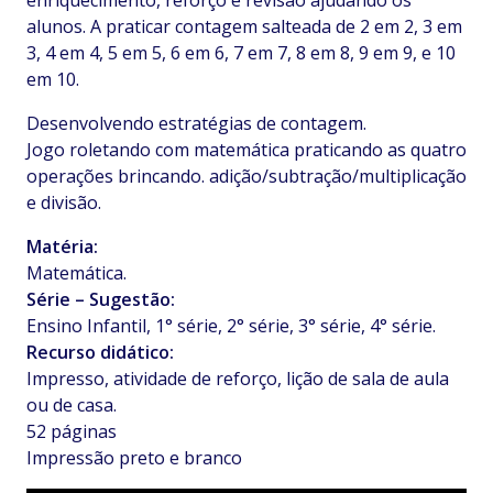
enriquecimento, reforço e revisão ajudando os
alunos. A praticar contagem salteada de 2 em 2, 3 em
3, 4 em 4, 5 em 5, 6 em 6, 7 em 7, 8 em 8, 9 em 9, e 10
em 10.
Desenvolvendo estratégias de contagem.
Jogo roletando com matemática praticando as quatro
operações brincando. adição/subtração/multiplicação
e divisão.
Matéria:
Matemática.
Série – Sugestão:
Ensino Infantil, 1° série, 2° série, 3° série, 4° série.
Recurso didático:
Impresso, atividade de reforço, lição de sala de aula
ou de casa.
52 páginas
Impressão preto e branco