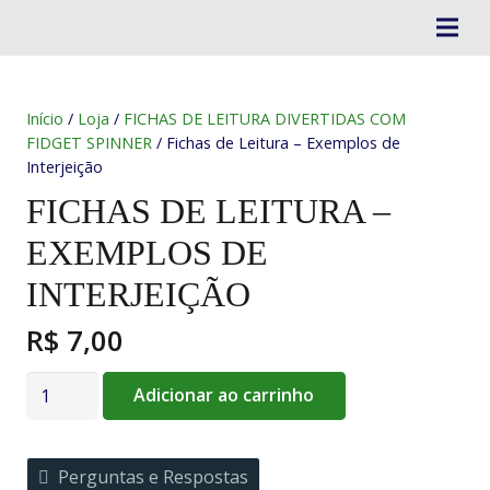
Início
/
Loja
/
FICHAS DE LEITURA DIVERTIDAS COM
FIDGET SPINNER
/ Fichas de Leitura – Exemplos de
Interjeição
FICHAS DE LEITURA –
EXEMPLOS DE
INTERJEIÇÃO
R$
7,00
Fichas
Adicionar ao carrinho
de
Leitura
-
Perguntas e Respostas
Exemplos