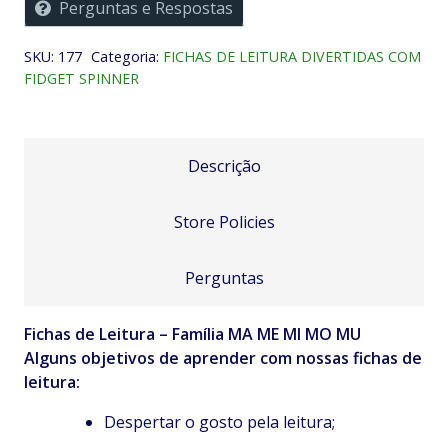
Perguntas e Respostas
Família
MA
SKU:
177
Categoria:
FICHAS DE LEITURA DIVERTIDAS COM
ME
FIDGET SPINNER
MI
MO
MU
quantidade
Descrição
Store Policies
Perguntas
Fichas de Leitura – Família MA ME MI MO MU
Alguns objetivos de aprender com nossas fichas de
leitura:
Despertar o gosto pela leitura;