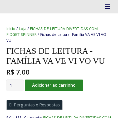
Início
/
Loja
/
FICHAS DE LEITURA DIVERTIDAS COM
FIDGET SPINNER
/ Fichas de Leitura -Família VA VE VI VO
VU
FICHAS DE LEITURA -
FAMÍLIA VA VE VI VO VU
R$
7,00
Fichas
Adicionar ao carrinho
de
Leitura
-
Perguntas e Respostas
Família
VA
SKU:
188
Categoria:
FICHAS DE LEITURA DIVERTIDAS COM