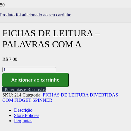
Início
/
Loja
/
FICHAS DE LEITURA DIVERTIDAS COM
Produto
foi adicionado ao seu carrinho.
FIDGET SPINNER
/ Fichas de Leitura – Palavras com A
FICHAS DE LEITURA –
PALAVRAS COM A
R$
7,00
Fichas
de
Adicionar ao carrinho
Leitura
-
Perguntas e Respostas
Palavras
SKU:
214
Categoria:
FICHAS DE LEITURA DIVERTIDAS
com
COM FIDGET SPINNER
A
quantidade
Descrição
Store Policies
Perguntas