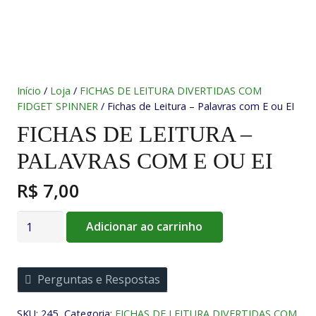
Início
/
Loja
/
FICHAS DE LEITURA DIVERTIDAS COM
FIDGET SPINNER
/ Fichas de Leitura – Palavras com E ou EI
FICHAS DE LEITURA –
PALAVRAS COM E OU EI
R$
7,00
Fichas
Adicionar ao carrinho
de
Leitura
-
Perguntas e Respostas
Palavras
com
SKU:
245
Categoria:
FICHAS DE LEITURA DIVERTIDAS COM