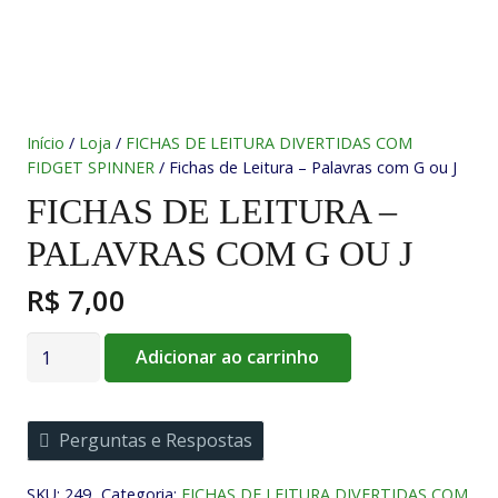
Início
/
Loja
/
FICHAS DE LEITURA DIVERTIDAS COM
FIDGET SPINNER
/ Fichas de Leitura – Palavras com G ou J
FICHAS DE LEITURA –
PALAVRAS COM G OU J
R$
7,00
Fichas
Adicionar ao carrinho
de
Leitura
-
Perguntas e Respostas
Palavras
com
SKU:
249
Categoria:
FICHAS DE LEITURA DIVERTIDAS COM