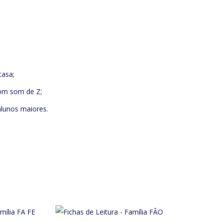
casa;
com som de Z;
 alunos maiores.