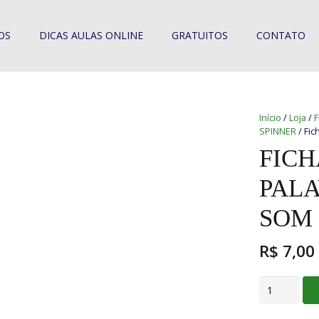
OS
DICAS AULAS ONLINE
GRATUITOS
CONTATO
Início
/
Loja
/
F
SPINNER
/ Fic
FICH
PAL
SOM 
R$
7,00
Fichas
de