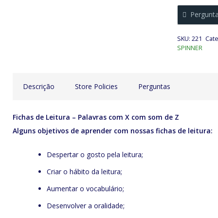
Leitura
Pergunt
-
Palavras
SKU:
221
Cate
com
SPINNER
X
com
som
Descrição
Store Policies
Perguntas
de
Z
Fichas de Leitura – Palavras com X com som de Z
quantidade
Alguns objetivos de aprender com nossas fichas de leitura:
Despertar o gosto pela leitura;
Criar o hábito da leitura;
Aumentar o vocabulário;
Desenvolver a oralidade;