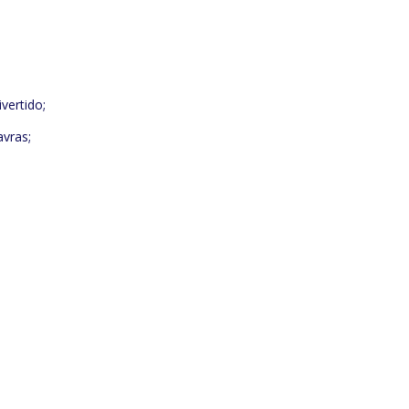
vertido;
avras;