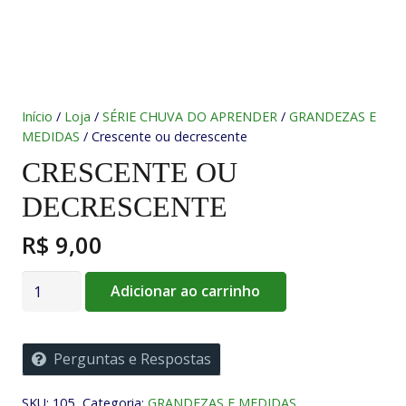
Início
/
Loja
/
SÉRIE CHUVA DO APRENDER
/
GRANDEZAS E
MEDIDAS
/ Crescente ou decrescente
CRESCENTE OU
DECRESCENTE
R$
9,00
Crescente
Adicionar ao carrinho
ou
decrescente
quantidade
Perguntas e Respostas
SKU:
105
Categoria:
GRANDEZAS E MEDIDAS