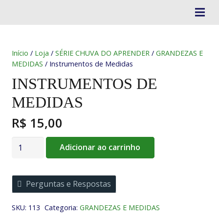
Início
/
Loja
/
SÉRIE CHUVA DO APRENDER
/
GRANDEZAS E
MEDIDAS
/ Instrumentos de Medidas
INSTRUMENTOS DE
MEDIDAS
R$
15,00
Instrumentos
Adicionar ao carrinho
de
Medidas
quantidade
Perguntas e Respostas
SKU:
113
Categoria:
GRANDEZAS E MEDIDAS