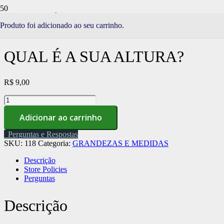
Início
/
Loja
/
SÉRIE CHUVA DO APRENDER
/
GRANDEZAS
Produto
foi adicionado ao seu carrinho.
E MEDIDAS
/ Qual é a sua altura?
QUAL É A SUA ALTURA?
R$
9,00
Qual
é
Adicionar ao carrinho
a
sua
Perguntas e Respostas
altura?
SKU:
118
Categoria:
GRANDEZAS E MEDIDAS
quantidade
Descrição
Store Policies
Perguntas
Descrição