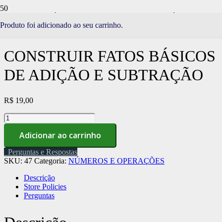
Início
/
Loja
/
SÉRIE CHUVA DO APRENDER
/
NÚMEROS E
Produto
foi adicionado ao seu carrinho.
OPERAÇÕES
/ Construir fatos básicos de adição e subtração
CONSTRUIR FATOS BÁSICOS
DE ADIÇÃO E SUBTRAÇÃO
R$
19,00
Construir
fatos
Adicionar ao carrinho
básicos
de
Perguntas e Respostas
adição
SKU:
47
Categoria:
NÚMEROS E OPERAÇÕES
e
subtração
Descrição
quantidade
Store Policies
Perguntas