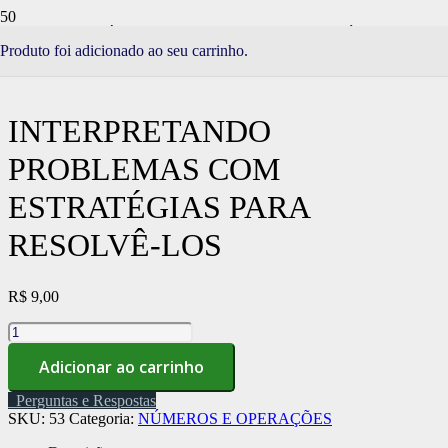
Início
/
Loja
/
SÉRIE CHUVA DO APRENDER
/
NÚMEROS E
Produto
foi adicionado ao seu carrinho.
OPERAÇÕES
/ Interpretando problemas com estratégias para
resolvê-los
INTERPRETANDO
PROBLEMAS COM
ESTRATÉGIAS PARA
RESOLVÊ-LOS
R$
9,00
Interpretando
problemas
Adicionar ao carrinho
com
estratégias
Perguntas e Respostas
para
SKU:
53
Categoria:
NÚMEROS E OPERAÇÕES
resolvê-
los