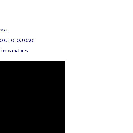
casa;
 AO OE OI OU OÃO;
 alunos maiores.