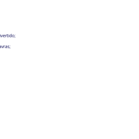
vertido;
avras;