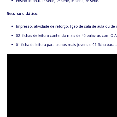
Ensino Infantil, 1ª série, 2ª série, 3ª série, 4ª série.
Recurso didático:
Impresso, atividade de reforço, lição de sala de aula ou de 
02 fichas de leitura contendo mais de 40 palavras com O
01 ficha de leitura para alunos mais jovens e 01 ficha para