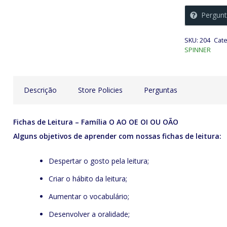
Leitura
Pergunt
-
Família
SKU:
204
Cate
O
SPINNER
AO
OE
OI
Descrição
Store Policies
Perguntas
OU
OÃO
Fichas de Leitura – Família O AO OE OI OU OÃO
quantidade
Alguns objetivos de aprender com nossas fichas de leitura:
Despertar o gosto pela leitura;
Criar o hábito da leitura;
Aumentar o vocabulário;
Desenvolver a oralidade;