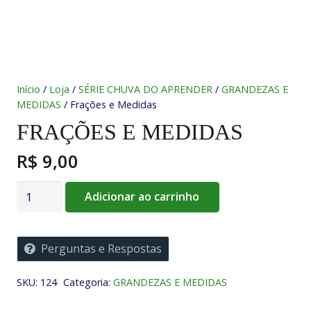
Início
/
Loja
/
SÉRIE CHUVA DO APRENDER
/
GRANDEZAS E
MEDIDAS
/ Frações e Medidas
FRAÇÕES E MEDIDAS
R$
9,00
Frações
Adicionar ao carrinho
e
Medidas
quantidade
Perguntas e Respostas
SKU:
124
Categoria:
GRANDEZAS E MEDIDAS