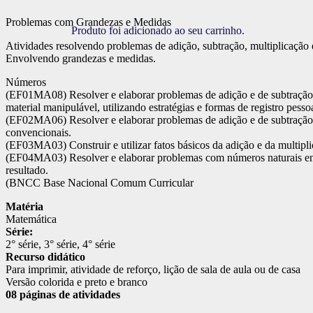
Problemas com Grandezas e Medidas
Produto
foi adicionado ao seu carrinho.
Atividades resolvendo problemas de adição, subtração, multiplicação 
Envolvendo grandezas e medidas.
Números
(EF01MA08) Resolver e elaborar problemas de adição e de subtração, e
material manipulável, utilizando estratégias e formas de registro pessoa
(EF02MA06) Resolver e elaborar problemas de adição e de subtração, en
convencionais.
(EF03MA03) Construir e utilizar fatos básicos da adição e da multipli
(EF04MA03) Resolver e elaborar problemas com números naturais envolv
resultado.
(BNCC Base Nacional Comum Curricular
Matéria
Matemática
Série:
2° série, 3° série, 4° série
Recurso didático
Para imprimir, atividade de reforço, lição de sala de aula ou de casa
Versão colorida e preto e branco
08 páginas de atividades